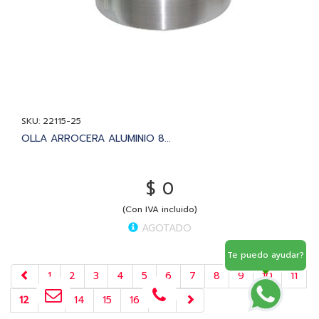
SKU: 22115-25
OLLA ARROCERA ALUMINIO 8...
$ 0
(Con IVA incluido)
AGOTADO
Te puedo ayudar?
1
2
3
4
5
6
7
8
9
10
11
12
13
14
15
16
17